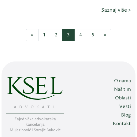
Saznaj više >
«
1
2
3
4
5
»
O nama
Naš tim
Oblasti
Vesti
ADVOKATI
Blog
Zajednička advokatska
Kontakt
kancelarija
Mujezinović i Sorajić Baković