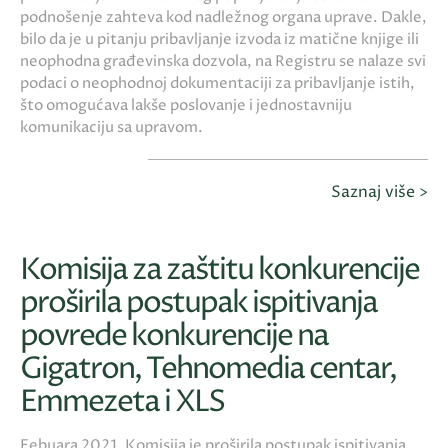
podnošenje zahteva kod nadležnog organa uprave. Dakle,
bilo da je u pitanju pribavljanje izvoda iz matične knjige ili
neophodna građevinska dozvola, na Registru se nalaze svi
podaci o neophodnoj dokumentaciji za pribavljanje istih,
što omogućava lakše poslovanje i jednostavniju
komunikaciju sa upravom.
Saznaj više >
Komisija za zaštitu konkurencije
proširila postupak ispitivanja
povrede konkurencije na
Gigatron, Tehnomedia centar,
Emmezeta i XLS
Febuara 2021, Komisija je proširila postupak ispitivanja