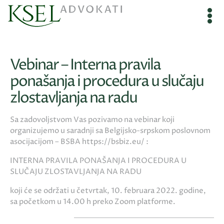
Vebinar – Interna pravila
ponašanja i procedura u slučaju
zlostavljanja na radu
Sa zadovoljstvom Vas pozivamo na vebinar koji
organizujemo u saradnji sa Belgijsko-srpskom poslovnom
asocijacijom – BSBA https://bsbiz.eu/ :
INTERNA PRAVILA PONAŠANJA I PROCEDURA U
SLUČAJU ZLOSTAVLJANJA NA RADU
koji će se održati u četvrtak, 10. februara 2022. godine,
sa početkom u 14.00 h preko Zoom platforme.