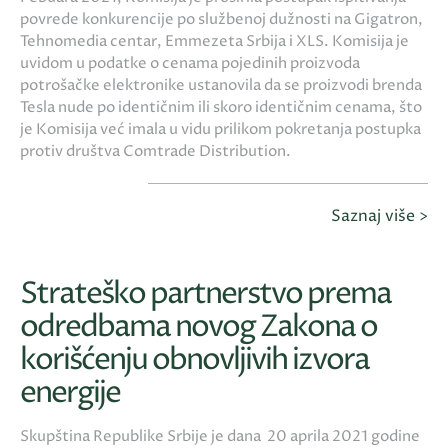
povrede konkurencije po službenoj dužnosti na Gigatron,
Tehnomedia centar, Emmezeta Srbija i XLS. Komisija je
uvidom u podatke o cenama pojedinih proizvoda
potrošačke elektronike ustanovila da se proizvodi brenda
Tesla nude po identičnim ili skoro identičnim cenama, što
je Komisija već imala u vidu prilikom pokretanja postupka
protiv društva Comtrade Distribution.
Saznaj više >
Strateško partnerstvo prema
odredbama novog Zakona o
korišćenju obnovljivih izvora
energije
Skupština Republike Srbije je dana 20 aprila 2021 godine