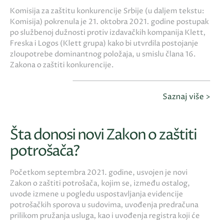
Komisija za zaštitu konkurencije Srbije (u daljem tekstu:
Komisija) pokrenula je 21. oktobra 2021. godine postupak
po službenoj dužnosti protiv izdavačkih kompanija Klett,
Freska i Logos (Klett grupa) kako bi utvrdila postojanje
zloupotrebe dominantnog položaja, u smislu člana 16.
Zakona o zaštiti konkurencije.
Saznaj više >
Šta donosi novi Zakon o zaštiti
potrošača?
Početkom septembra 2021. godine, usvojen je novi
Zakon o zaštiti potrošača, kojim se, između ostalog,
uvode izmene u pogledu uspostavljanja evidencije
potrošačkih sporova u sudovima, uvođenja predračuna
prilikom pružanja usluga, kao i uvođenja registra koji će