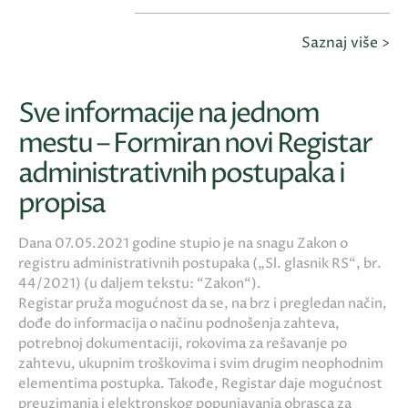
Saznaj više >
Sve informacije na jednom
mestu – Formiran novi Registar
administrativnih postupaka i
propisa
Dana 07.05.2021 godine stupio je na snagu Zakon o
registru administrativnih postupaka („Sl. glasnik RS“, br.
44/2021) (u daljem tekstu: “Zakon“).
Registar pruža mogućnost da se, na brz i pregledan način,
dođe do informacija o načinu podnošenja zahteva,
potrebnoj dokumentaciji, rokovima za rešavanje po
zahtevu, ukupnim troškovima i svim drugim neophodnim
elementima postupka. Takođe, Registar daje mogućnost
preuzimanja i elektronskog popunjavanja obrasca za