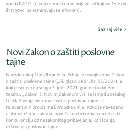
voditi RATEL (u koji će moći da se prijave svi koji ne žele da
ih trgovci uznemiravaju telefonom).
Saznaj više >
Novi Zakon o zaštiti poslovne
tajne
Narodna skupština Republike Srbije je usvojila novi Zakon
o zaštiti poslovne tajne („Sl. glasnik RS“, br. 53/2021), a
koji je stupio na snagu 5. juna 2021. godine (u daljem
tekstu: „Zakon“). Novim Zakonom vrši se između ostalog
i usklađivanje sistema zaštite poslovne tajne sa
relevantnim propisima Evropske unije. Kako je navedeno
u obrazloženju zakona, novi Zakon bi trebalo da odvrati
konkurenciju od nezakonitog pribavljanja, korišćenja i
otkrivanja poslovne tajne.