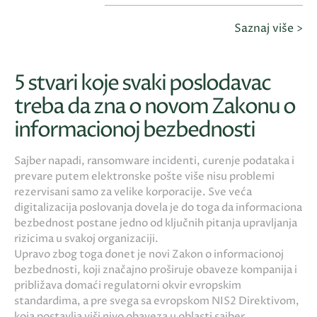
Saznaj više >
5 stvari koje svaki poslodavac
treba da zna o novom Zakonu o
informacionoj bezbednosti
Sajber napadi, ransomware incidenti, curenje podataka i
prevare putem elektronske pošte više nisu problemi
rezervisani samo za velike korporacije. Sve veća
digitalizacija poslovanja dovela je do toga da informaciona
bezbednost postane jedno od ključnih pitanja upravljanja
rizicima u svakoj organizaciji.
Upravo zbog toga donet je novi Zakon o informacionoj
bezbednosti, koji značajno proširuje obaveze kompanija i
približava domaći regulatorni okvir evropskim
standardima, a pre svega sa evropskom NIS2 Direktivom,
koja postavlja viši nivo obaveza u oblasti sajber