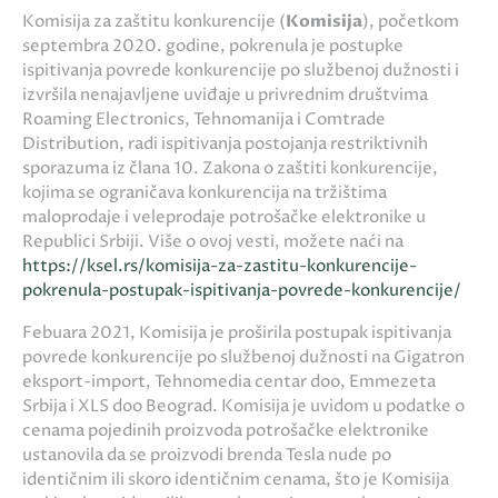
Komisija za zaštitu konkurencije (
Komisija
), početkom
septembra 2020. godine, pokrenula je postupke
ispitivanja povrede konkurencije po službenoj dužnosti i
izvršila nenajavljene uviđaje u privrednim društvima
Roaming Electronics, Tehnomanija i Comtrade
Distribution, radi ispitivanja postojanja restriktivnih
sporazuma iz člana 10. Zakona o zaštiti konkurencije,
kojima se ograničava konkurencija na tržištima
maloprodaje i veleprodaje potrošačke elektronike u
Republici Srbiji. Više o ovoj vesti, možete naći na
https://ksel.rs/komisija-za-zastitu-konkurencije-
pokrenula-postupak-ispitivanja-povrede-konkurencije/
Febuara 2021, Komisija je proširila postupak ispitivanja
povrede konkurencije po službenoj dužnosti na Gigatron
eksport-import, Tehnomedia centar doo, Emmezeta
Srbija i XLS doo Beograd. Komisija je uvidom u podatke o
cenama pojedinih proizvoda potrošačke elektronike
ustanovila da se proizvodi brenda Tesla nude po
identičnim ili skoro identičnim cenama, što je Komisija