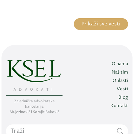
Prikaži sve vesti
O nama
Naš tim
Oblasti
Vesti
ADVOKATI
Blog
Zajednička advokatska
Kontakt
kancelarija
Mujezinović i Sorajić Baković