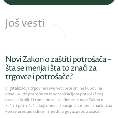
Još vesti
Novi Zakon o zaštiti potrošača –
šta se menja i šta to znači za
trgovce i potrošače?
Digitalizacija trgovine i sve veći broj online kupovina
doveli su do potrebe za modernizacijom potrošačkog
prava u Srbiji. U tom kontekstu donet je novi Zakon o
zaštiti potrošača, koji donosi značajne izmene u načinu na
koji se uređuju odnosi između trgovaca i potrošača.