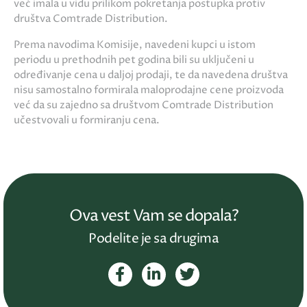
već imala u vidu prilikom pokretanja postupka protiv
društva Comtrade Distribution.
Prema navodima Komisije, navedeni kupci u istom
periodu u prethodnih pet godina bili su uključeni u
određivanje cena u daljoj prodaji, te da navedena društva
nisu samostalno formirala maloprodajne cene proizvoda
već da su zajedno sa društvom Comtrade Distribution
učestvovali u formiranju cena.
Ova vest Vam se dopala?
Podelite je sa drugima