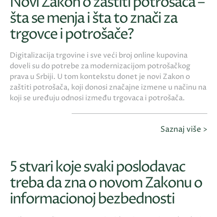
Novi Zakon o zaštiti potrošača –
šta se menja i šta to znači za
trgovce i potrošače?
Digitalizacija trgovine i sve veći broj online kupovina
doveli su do potrebe za modernizacijom potrošačkog
prava u Srbiji. U tom kontekstu donet je novi Zakon o
zaštiti potrošača, koji donosi značajne izmene u načinu na
koji se uređuju odnosi između trgovaca i potrošača.
Saznaj više >
5 stvari koje svaki poslodavac
treba da zna o novom Zakonu o
informacionoj bezbednosti