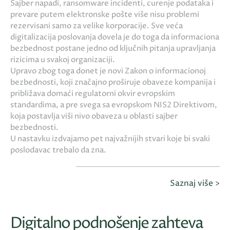
Sajber napadi, ransomware incidenti, curenje podataka i
prevare putem elektronske pošte više nisu problemi
rezervisani samo za velike korporacije. Sve veća
digitalizacija poslovanja dovela je do toga da informaciona
bezbednost postane jedno od ključnih pitanja upravljanja
rizicima u svakoj organizaciji.
Upravo zbog toga donet je novi Zakon o informacionoj
bezbednosti, koji značajno proširuje obaveze kompanija i
približava domaći regulatorni okvir evropskim
standardima, a pre svega sa evropskom NIS2 Direktivom,
koja postavlja viši nivo obaveza u oblasti sajber
bezbednosti.
U nastavku izdvajamo pet najvažnijih stvari koje bi svaki
poslodavac trebalo da zna.
Saznaj više >
Digitalno podnošenje zahteva